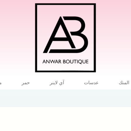
لمنك
عدسات
آي لاينر
حمر
م