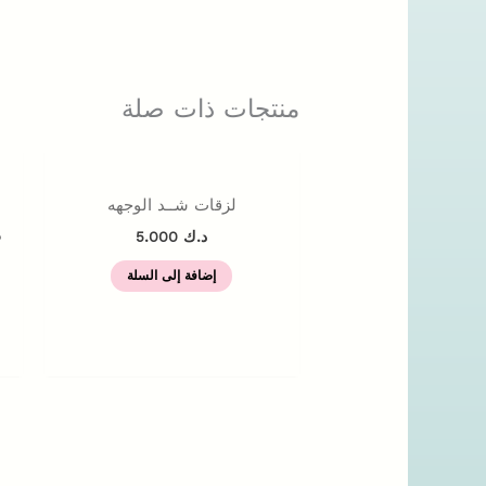
منتجات ذات صلة
لزقات شــد الوجهه
م
د.ك
5.000
إضافة إلى السلة